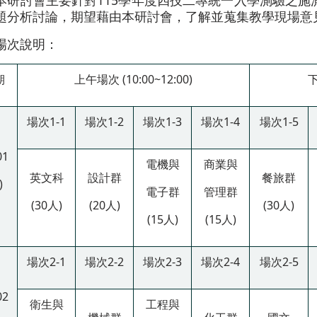
本研討會主要針對115學年度四技二專統一入學測驗之施測
題分析討論，期望藉由本研討會，了解並蒐集教學現場意
場次說明：
期
上午場次 (10:00~12:00)
下
場次1-1
場次1-2
場次1-3
場次1-4
場次1-5
01
電機與
商業與
英文科
設計群
餐旅群
)
電子群
管理群
(30人)
(20人)
(30人)
(15人)
(15人)
場次2-1
場次2-2
場次2-3
場次2-4
場次2-5
02
衛生與
工程與