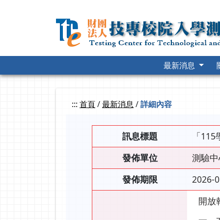
跳
到
主
要
內
容
最新消息
:::
首頁
/
最新消息
/
詳細內容
訊息標題
「11
發佈單位
測驗中
發佈期限
2026-0
開放報