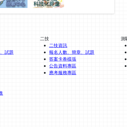
二技
測
二技資訊
、試題
報名人數、簡章、試題
答案卡卷樣張
公告資料專區
應考服務專區
進