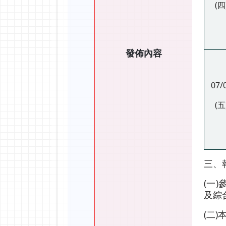
(四
發佈內容
07/
(五
三、
(一
及綜
(二