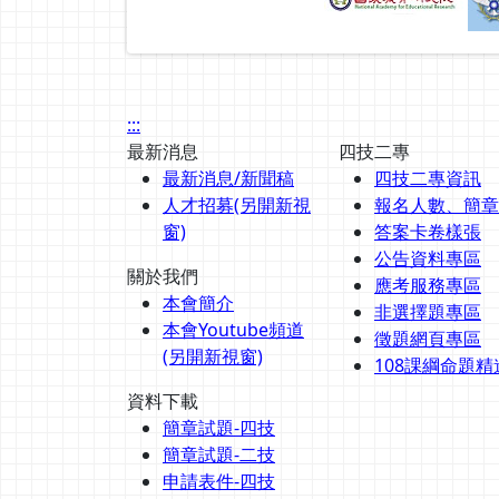
:::
最新消息
四技二專
最新消息/新聞稿
四技二專資訊
人才招募(另開新視
報名人數、簡章
窗)
答案卡卷樣張
公告資料專區
關於我們
應考服務專區
本會簡介
非選擇題專區
本會Youtube頻道
徵題網頁專區
(另開新視窗)
108課綱命題精
資料下載
簡章試題-四技
簡章試題-二技
申請表件-四技