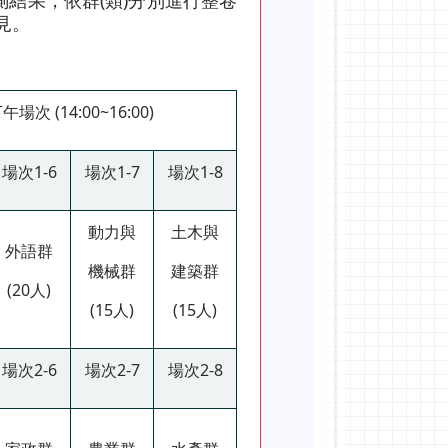
結果，依群(類)分別進行整卷
見。
午場次 (14:00~16:00)
場次1-6
場次1-7
場次1-8
動力與
土木與
外語群
機械群
建築群
(20人)
(15人)
(15人)
場次2-6
場次2-7
場次2-8