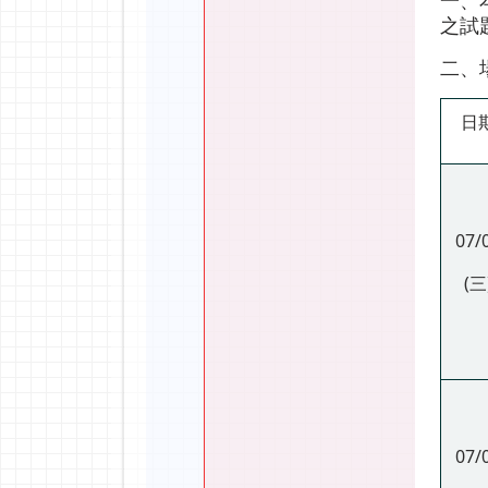
一、
之試
二、
日
07/
(三
07/