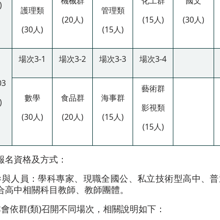
機械群
化工群
國文
)
護理類
管理類
(20人)
(15人)
(30人)
(30人)
(15人)
場次3-1
場次3-2
場次3-3
場次3-4
03
藝術群
數學
食品群
海事群
)
影視類
(30人)
(20人)
(15人)
(15人)
報名資格及方式：
)參與人員：學科專家、現職全國公、私立技術型高中、
合高中相關科目教師、教師團體。
)本會依群(類)召開不同場次，相關說明如下：