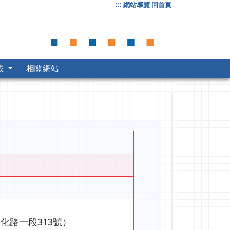
:::
網站導覽
回首頁
載
相關網站
化路一段313號）