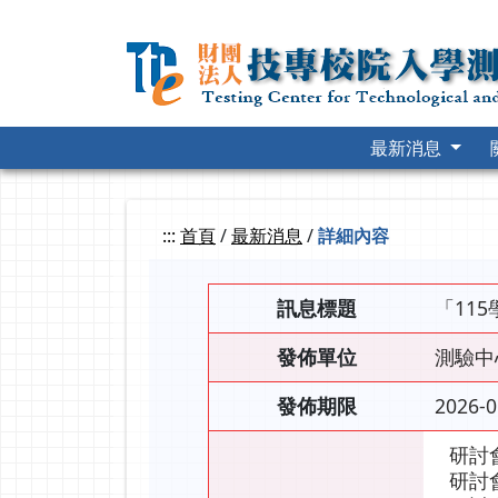
跳
到
主
要
內
容
最新消息
:::
首頁
/
最新消息
/
詳細內容
訊息標題
「11
發佈單位
測驗中
發佈期限
2026-0
研討
研討