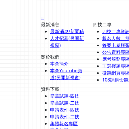
:::
最新消息
四技二專
最新消息/新聞稿
四技二專資
人才招募(另開新
報名人數、
視窗)
答案卡卷樣
公告資料專
關於我們
應考服務專
本會簡介
非選擇題專
本會Youtube頻
徵題網頁專
道(另開新視窗)
108課綱命
資料下載
簡章試題-四技
簡章試題-二技
申請表件-四技
申請表件-二技
集體報名專區