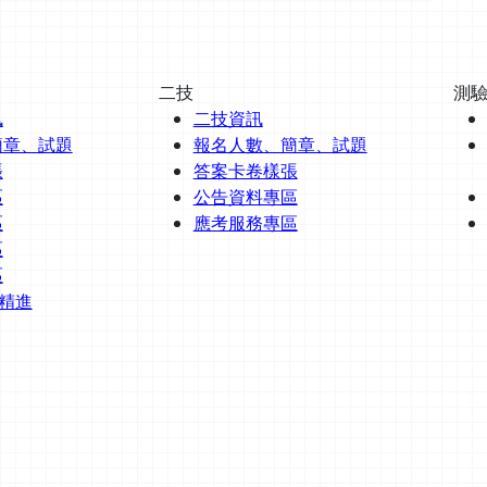
二技
測
訊
二技資訊
簡章、試題
報名人數、簡章、試題
張
答案卡卷樣張
區
公告資料專區
區
應考服務專區
區
區
題精進