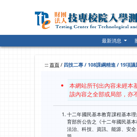
跳
到
主
要
內
容
最新消息
:::
首頁
/
四技二專 / 108課綱精進 / 19
本網站所刊出內容未經本
該內容之全部或局部，亦
十二年國民基本教育課程基本理
育部所公告之《十二年國民基本
法治、科技、資訊、能源、安全
題。