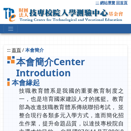
跳
:::
網站導覽
回首頁
到
主
要
內
容
:::
首頁
/
本會簡介
本會簡介
Center
Introdution
本會緣起
技職教育體系是我國的重要教育制度之
一，也是培育國家建設人才的搖籃。教育
部為改進技職教育體系傳統聯招考試， 並
整合現行各類多元入學方式，進而簡化招
生作業，提升命題品質，以達技專校院自