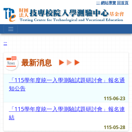
跳
:::
網站導覽
回首頁
到
主
要
內
容
:::
最新消息
「115學年度統一入學測驗試題研討會」報名通
知公告
115-06-23
「115學年度統一入學測驗試題研討會」報名連
結
115-05-28