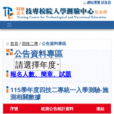
跳
:::
網站導覽
回首頁
到
主
要
內
容
:::
首頁
/
四技二專
/
公告資料專區
公告資料專區
報名人數、簡章、試題
115學年度四技二專統一入學測驗-施
測相關數據
序號
統測公告統計資料
連結