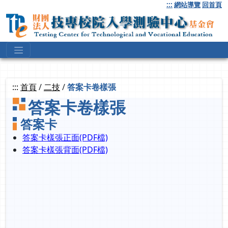
跳
:::
網站導覽
回首頁
到
主
要
內
容
:::
首頁
/
二技
/
答案卡卷樣張
答案卡卷樣張
答案卡
答案卡樣張正面(PDF檔)
答案卡樣張背面(PDF檔)