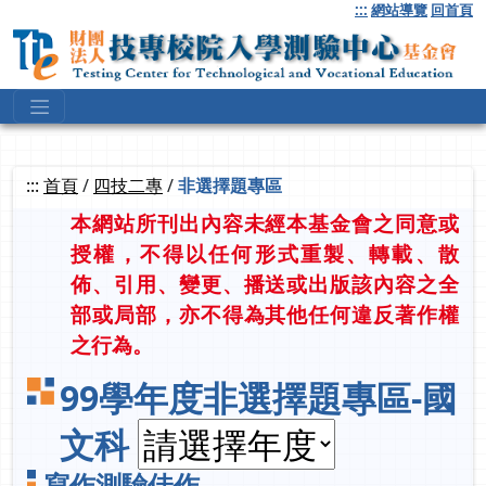
跳
:::
網站導覽
回首頁
到
主
要
內
容
:::
首頁
/
四技二專
/
非選擇題專區
本網站所刊出內容未經本基金會之同意或
授權，不得以任何形式重製、轉載、散
佈、引用、變更、播送或出版該內容之全
部或局部，亦不得為其他任何違反著作權
之行為。
99學年度非選擇題專區-國
文科
寫作測驗佳作