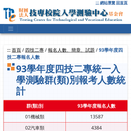
跳
:::
網站導覽
回首頁
到
主
要
內
容
:::
首頁
/
四技二專
/
報名人數、簡章、試題
/
93學年度四
技二專報名人數
93學年度四技二專統一入
學測驗群(類)別報考人數統
計
群(類)別
93學年度報名人數
01機械類
13587
02汽車類
4384