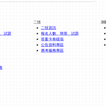
二技
測
二技資訊
、試題
報名人數、簡章、試題
答案卡卷樣張
公告資料專區
應考服務專區
進