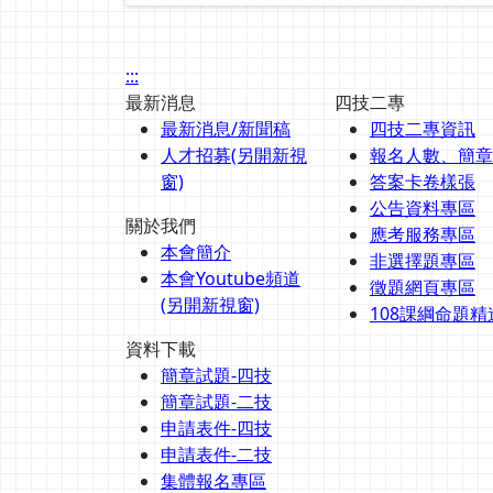
:::
最新消息
四技二專
最新消息/新聞稿
四技二專資訊
人才招募(另開新視
報名人數、簡章
窗)
答案卡卷樣張
公告資料專區
關於我們
應考服務專區
本會簡介
非選擇題專區
本會Youtube頻道
徵題網頁專區
(另開新視窗)
108課綱命題精
資料下載
簡章試題-四技
簡章試題-二技
申請表件-四技
申請表件-二技
集體報名專區