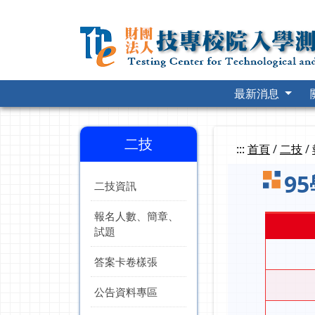
跳
到
主
要
內
容
最新消息
二技
:::
首頁
/
二技
/
9
二技資訊
報名人數、簡章、
試題
答案卡卷樣張
公告資料專區