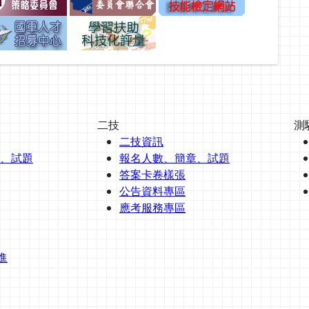
二技
測
二技資訊
、試題
報名人數、簡章、試題
答案卡卷樣張
公告資料專區
應考服務專區
進