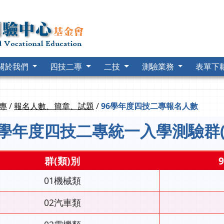
關於我們
四技二專
二技
測驗業務
表單下
專
/
報名人數、簡章、試題
/
96學年度四技二專報名人數
6學年度四技二專統一入學測驗群
群(類)別
01機械類
02汽車類