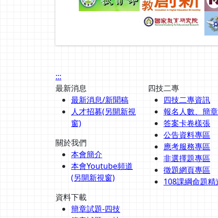
:::
最新消息
四技二專
最新消息/新聞稿
四技二專資訊
人才招募(另開新視
報名人數、簡章
窗)
答案卡卷樣張
公告資料專區
關於我們
應考服務專區
本會簡介
非選擇題專區
本會Youtube頻道
徵題網頁專區
(另開新視窗)
108課綱命題精
資料下載
簡章試題-四技