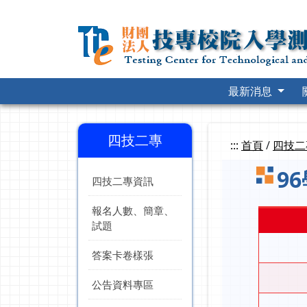
跳
到
主
要
內
容
最新消息
四技二專
:::
首頁
/
四技二
9
四技二專資訊
報名人數、簡章、
試題
答案卡卷樣張
公告資料專區