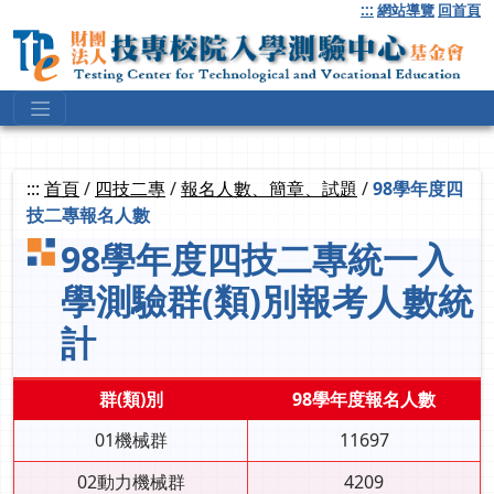
跳
:::
網站導覽
回首頁
到
主
要
內
容
:::
首頁
/
四技二專
/
報名人數、簡章、試題
/
98學年度四
技二專報名人數
98學年度四技二專統一入
學測驗群(類)別報考人數統
計
群(類)別
98學年度報名人數
01機械群
11697
02動力機械群
4209