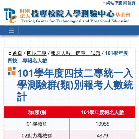
跳
:::
網站導覽
回首頁
到
主
要
內
容
:::
首頁
/
四技二專
/
報名人數、簡章、試題
/
101學年度
四技二專報名人數
101學年度四技二專統一入
學測驗群(類)別報考人數統
計
群(類)別
101學年度報名人數
01機械群
10955
02動力機械群
4379