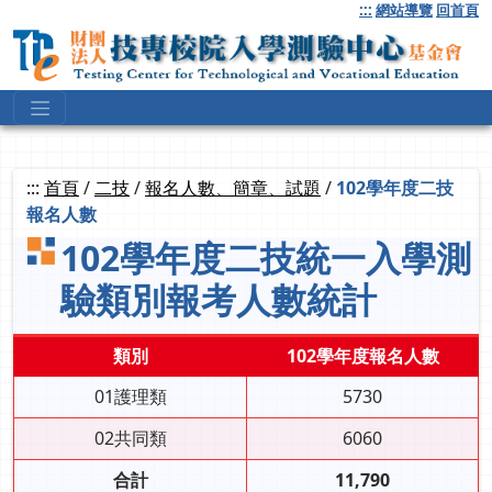
跳
:::
網站導覽
回首頁
到
主
要
內
容
:::
首頁
/
二技
/
報名人數、簡章、試題
/
102學年度二技
報名人數
102學年度二技統一入學測
驗類別報考人數統計
類別
102學年度報名人數
01護理類
5730
02共同類
6060
合計
11,790