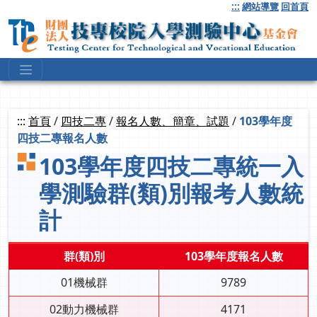
跳
:::
網站導覽
回首頁
到
主
要
內
容
:::
首頁
/
四技二專
/
報名人數、簡章、試題
/
103學年度
四技二專報名人數
103學年度四技二專統一入
學測驗群(類)別報考人數統
計
群(類)別
103學年度報名人數
01機械群
9789
02動力機械群
4171