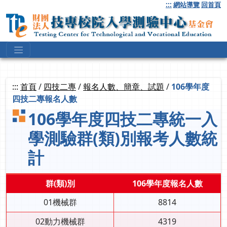
跳
:::
網站導覽
回首頁
到
主
要
內
容
:::
首頁
/
四技二專
/
報名人數、簡章、試題
/
106學年度
四技二專報名人數
106學年度四技二專統一入
學測驗群(類)別報考人數統
計
群(類)別
106學年度報名人數
01機械群
8814
02動力機械群
4319