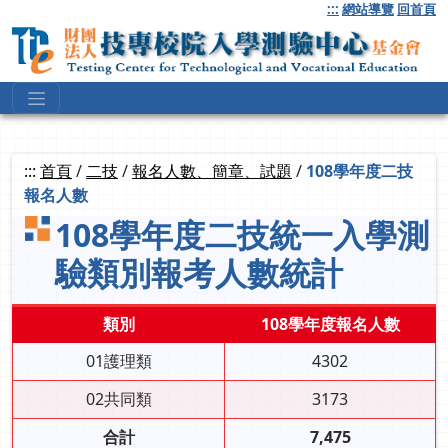
跳
:::
網站導覽
回首頁
到
主
要
內
容
:::
首頁
/
二技
/
報名人數、簡章、試題
/
108學年度二技
報名人數
108學年度二技統一入學測
驗類別報考人數統計
類別
108學年度報名人數
01護理類
4302
02共同類
3173
合計
7,475