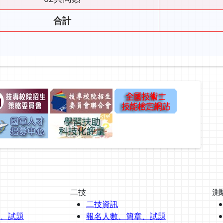
合計
二技
測
二技資訊
、試題
報名人數、簡章、試題