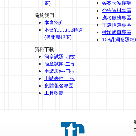
窗)
答案卡卷樣張
公告資料專區
關於我們
應考服務專區
本會簡介
非選擇題專區
本會Youtube頻道
徵題網頁專區
(另開新視窗)
108課綱命題精
資料下載
簡章試題-四技
簡章試題-二技
申請表件-四技
申請表件-二技
集體報名專區
工具軟體