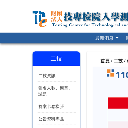
跳
到
主
要
內
容
最新消息
二技
:::
首頁
/
二技
/
1
二技資訊
報名人數、簡章、
試題
答案卡卷樣張
公告資料專區