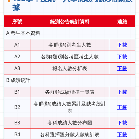
據
序號
統測公告統計資料
連結
A.考生基本資料
A1
各群(類)別考生人數
下載
A2
各群(類)別各考區考生人數
下載
A3
報名人數分析表
下載
B.成績統計
B1
各群類成績標準一覽表
下載
各群(類)成績人數累計及缺考統計
B2
下載
表
B3
各科成績人數分布圖
下載
B4
各科選擇題分數人數統計表
下載