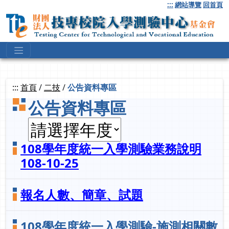
跳
:::
網站導覽
回首頁
到
主
要
內
容
:::
首頁
/
二技
/
公告資料專區
公告資料專區
108學年度統一入學測驗業務說明
108-10-25
報名人數、簡章、試題
108學年度統一入學測驗-施測相關數