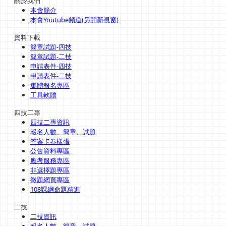
關於我們
本會簡介
本會Youtube頻道(另開新視窗)
資料下載
簡章試題-四技
簡章試題-二技
申請表件-四技
申請表件-二技
集體報名專區
工具軟體
四技二專
四技二專資訊
報名人數、簡章、試題
答案卡卷樣張
公告資料專區
應考服務專區
非選擇題專區
徵題網頁專區
108課綱命題精進
二技
二技資訊
報名人數、簡章、試題