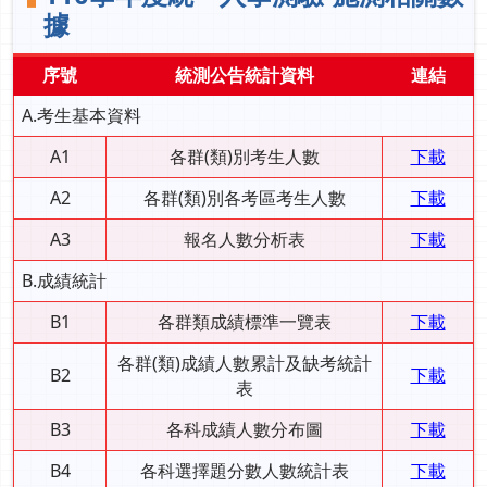
據
序號
統測公告統計資料
連結
A.考生基本資料
A1
各群(類)別考生人數
下載
A2
各群(類)別各考區考生人數
下載
A3
報名人數分析表
下載
B.成績統計
B1
各群類成績標準一覽表
下載
各群(類)成績人數累計及缺考統計
B2
下載
表
B3
各科成績人數分布圖
下載
B4
各科選擇題分數人數統計表
下載