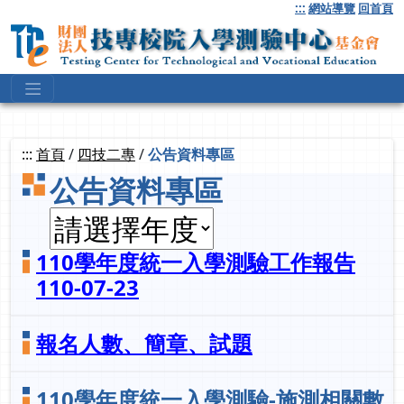
跳
:::
網站導覽
回首頁
到
主
要
內
容
:::
首頁
/
四技二專
/
公告資料專區
公告資料專區
110學年度統一入學測驗工作報告
110-07-23
報名人數、簡章、試題
110學年度統一入學測驗-施測相關數