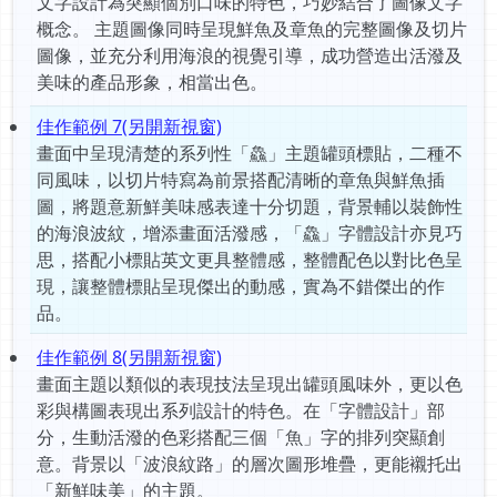
文字設計為突顯個別口味的特色，巧妙結合了圖像文字
概念。 主題圖像同時呈現鮮魚及章魚的完整圖像及切片
圖像，並充分利用海浪的視覺引導，成功營造出活潑及
美味的產品形象，相當出色。
佳作範例 7(另開新視窗)
畫面中呈現清楚的系列性「鱻」主題罐頭標貼，二種不
同風味，以切片特寫為前景搭配清晰的章魚與鮮魚插
圖，將題意新鮮美味感表達十分切題，背景輔以裝飾性
的海浪波紋，增添畫面活潑感，「鱻」字體設計亦見巧
思，搭配小標貼英文更具整體感，整體配色以對比色呈
現，讓整體標貼呈現傑出的動感，實為不錯傑出的作
品。
佳作範例 8(另開新視窗)
畫面主題以類似的表現技法呈現出罐頭風味外，更以色
彩與構圖表現出系列設計的特色。在「字體設計」部
分，生動活潑的色彩搭配三個「魚」字的排列突顯創
意。背景以「波浪紋路」的層次圖形堆疊，更能襯托出
「新鮮味美」的主題。