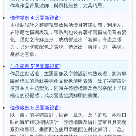
作為作品背景裝飾，與風格統整，尤具巧思。
佳作範例 4(另開新視窗)
本標貼設計之整體視覺效果活潑且有律動感，利用左、
右呼應之構圖表現，讓系列包裝有著相同構成但富有變
化。躍動之海鮮造形，成功營造出「新鮮」海產之張
力，另外寒暖配色之表現，傳達出「海洋」與「美味」
產品之意象。
佳作範例 5(另開新視窗)
作品生動活潑，主題圖像及字體設計純熟表現，將海鮮
罐頭標貼的新鮮美味產品形象清晰表露，除了字體設計
厚實並具主題變化，同時在整體構圖及色彩搭配上呈現
極佳的視覺感，成功營造協調鮮明的畫面。
佳作範例 6(另開新視窗)
以「鱻」的字體設計，結合「章魚」及「鮮魚」兩種口
味的海鮮罐頭標貼設計，整體構圖及編排豐富且具完整
系列稿呈現。畫面配色使用寒暖配色對比鮮明，「鱻」