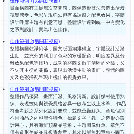
佳作範例 1(另開新視窗)
畫面構圖有主從層次空間感，圖像造形技法營造出活潑
視覺感受，色彩呈現強烈但有協調感之配色效果，字體
設計呼應主題有創意巧思，整體設計達到統一中有變化
之系列設計，實為出色佳作。
佳作範例 2(另開新視窗)
整體構圖乾淨俐落，圖文版面編排得宜，字體設計活潑
生動，並充分的利用了色彩的寒暖配色，明度差異及分
離效果配色等技巧，成功的將圖文做了清晰的分隔，又
不失其主從的關係，表現出活潑生動的畫面，整體的圖
文及色彩搭配呈現出極佳的視覺效果。
佳作範例 3(另開新視窗)
整體作品優異，畫面活潑、風格清新。設計媒材使用熟
練、表現技術與視覺風格皆具一般考生以上水準。 作品
符合考題之系列化設計要求，並能凸顯鮮魚、章魚個別
不同商品之內容屬性特色；標題文字「鱻」之造形亦設
計用心，具有海鮮類產品意象，主題圖像鮮魚、章魚不
僅有造形美感並具視覺創意，其次以鮮魚和章魚小圖形