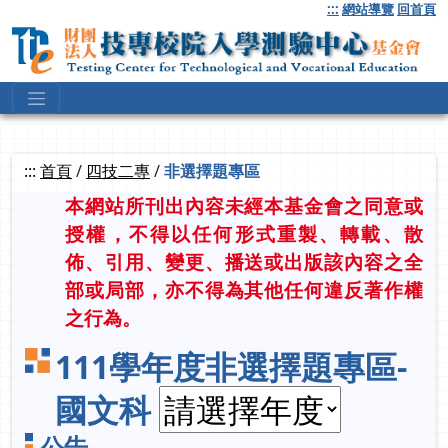
跳
:::
網站導覽
回首頁
到
主
要
內
容
:::
首頁
/
四技二專
/
非選擇題專區
本網站所刊出內容未經本基金會之同意或
授權，不得以任何形式重製、轉載、散
佈、引用、變更、播送或出版該內容之全
部或局部，亦不得為其他任何違反著作權
之行為。
111學年度非選擇題專區-
國文科
公告