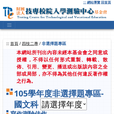
跳
:::
網站導覽
回首頁
到
主
要
內
容
:::
首頁
/
四技二專
/
非選擇題專區
本網站所刊出內容未經本基金會之同意或
授權，不得以任何形式重製、轉載、散
佈、引用、變更、播送或出版該內容之全
部或局部，亦不得為其他任何違反著作權
之行為。
105學年度非選擇題專區-
國文科
寫作測驗佳作