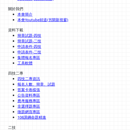
關於我們
本會簡介
本會Youtube頻道(另開新視窗)
資料下載
簡章試題-四技
簡章試題-二技
申請表件-四技
申請表件-二技
集體報名專區
工具軟體
四技二專
四技二專資訊
報名人數、簡章、試題
答案卡卷樣張
公告資料專區
應考服務專區
非選擇題專區
徵題網頁專區
108課綱命題精進
二技