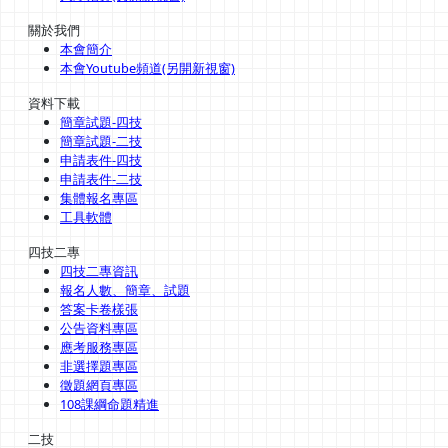
關於我們
本會簡介
本會Youtube頻道(另開新視窗)
資料下載
簡章試題-四技
簡章試題-二技
申請表件-四技
申請表件-二技
集體報名專區
工具軟體
四技二專
四技二專資訊
報名人數、簡章、試題
答案卡卷樣張
公告資料專區
應考服務專區
非選擇題專區
徵題網頁專區
108課綱命題精進
二技