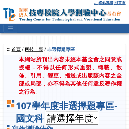
跳
:::
網站導覽
回首頁
到
主
要
內
容
:::
首頁
/
四技二專
/
非選擇題專區
本網站所刊出內容未經本基金會之同意或
授權，不得以任何形式重製、轉載、散
佈、引用、變更、播送或出版該內容之全
部或局部，亦不得為其他任何違反著作權
之行為。
107學年度非選擇題專區-
國文科
寫作測驗佳作